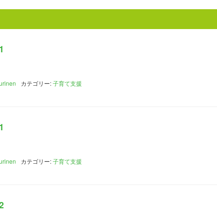
1
urinen
カテゴリー:
子育て支援
1
urinen
カテゴリー:
子育て支援
2